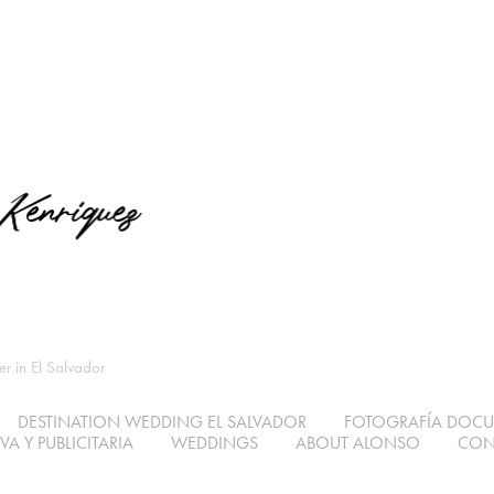
 in El Salvador
DESTINATION WEDDING EL SALVADOR
FOTOGRAFÍA DOC
A Y PUBLICITARIA
WEDDINGS
ABOUT ALONSO
CON